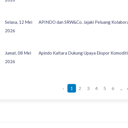
Selasa, 12 Mei
APINDO dan SRW&Co. Jajaki Peluang Kolabo
2026
Jumat, 08 Mei
Apindo Kaltara Dukung Upaya Ekspor Komoditi
2026
‹
1
2
3
4
5
6
...