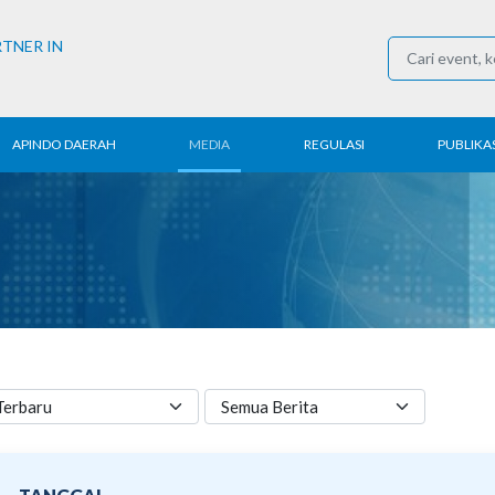
RTNER IN
APINDO DAERAH
MEDIA
REGULASI
PUBLIKAS
rita Daerah
Konferensi Pers
Ketenagakerjaan
Laporan 
ntak APINDO
Berita
Perdagangan
Kajian & P
erah
Media Partner
Industri
Buletin E
COVID-19