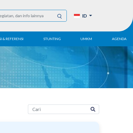
ID
I & REFERENSI
STUNTING
UMKM
AGENDA
Tahunan
UMKM DPN Apindo
enelitian
APINDO UMKM
Akademi
lektronik
Kegiatan
DPN/DPP/DPK
Artikel dan Publikasi
UMKM