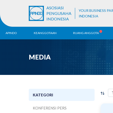
ASOSIASI
YOUR BUSINESS PA
PENGUSAHA
INDONESIA
INDONESIA
APINDO
KEANGGOTAAN
RUANG ANGGOTA
Sejarah
Pendaftaran ALB
Be
MEDIA
Visi & Misi
Ko
Da
Struktur Organisasi
Unit Bisnis
KATEGORI
KONFERENSI PERS